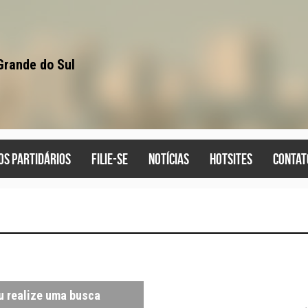
Grande do Sul
os partidários
filie-se
notícias
hotsites
contat
u realize uma busca