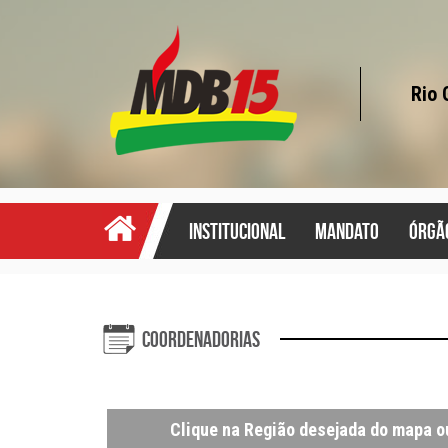
Rio 
institucional
mandato
órgã
Coordenadorias
Clique na Região desejada do mapa o