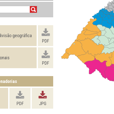
ivisão geográfica
PDF
onais
PDF
enadorias
PDF
JPG