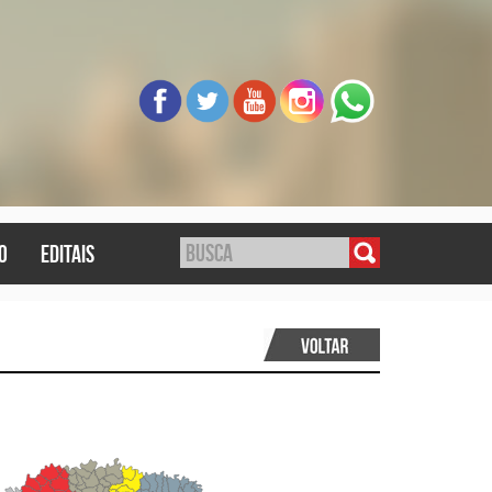
o
editais